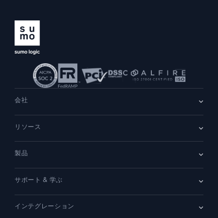
AI/ML 搭載
独自アルゴリズム、機械学習、生成AI
インテリジェントセキュリティ運用
SIEM
脅威を迅速に発見し、より賢く対応
セキュリティ用ログ
会社
強力なログ可視化でクラウドセキュリティを解放
会社情報
リソース
ダイナミックオブザーバビリティ
採用情報
採用中
リーダーシップ
ブログ
ニュースルーム
監視とトラブルシューティング
製品
顧客事例
パートナー
包括的な可視性で検出・解決
デモ
お問い合わせ
概要
サポート & 学ぶ
SIEM
強力な統合
セキュリティ用ログ
ドキュメント
監視とトラブルシューティング
インテグレーション
コミュニティ
新機能