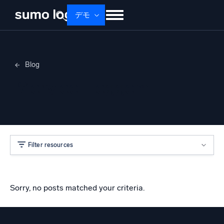
デモ
せいひん
ソリューション
かかく
Blog
ドキュメント
学ぶ
かいしゃじょうほう
Merylee Heggem
ログイン
無料トライアル
サポート
Dojo AI
新着
マルチエージェントAIプラットフォーム
Filter resources
プラットフォーム
監視、トラブルシューティング、自動化、防御
Sorry, no posts matched your criteria.