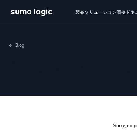
製品
ソリューション
価格
ドキ
せいひん
ソリューション
かかく
ドキュメン
Blog
Doj
Merylee H
マル
プラットフォーム
インテ
監視、トラブルシューティング、自動化、防御
SI
脅
セ
AI/ML 搭載
強
独自アルゴリズム、機械学習、生成AI
Sorry, no p