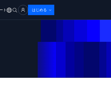
ート
はじめる
アル
サポート
ブザーバビリティ
ブルシューティング
性で検出・解決