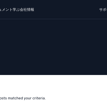
ュメント
学ぶ
会社情報
サポ
ト
学ぶ
かいしゃじょうほう
ログイン
無料トライ
o AI
新着
eggem
チエージェントAIプラットフォーム
リジェントセキュリティ運用
ダイナミックオ
EM
監視とトラ
威を迅速に発見し、より賢く対応
包括的な可視
キュリティ用ログ
力なログ可視化でクラウドセキュリティを解放
osts matched your criteria.