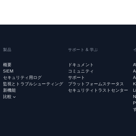
統合
信頼され、認定済
製品
サポート & 学ぶ
概要
ドキュメント
A
SIEM
コミュニティ
A
セキュリティ用ログ
サポート
A
監視とトラブルシューティング
プラットフォームステータス
K
新機能
セキュリティトラストセンター
L
比較
N