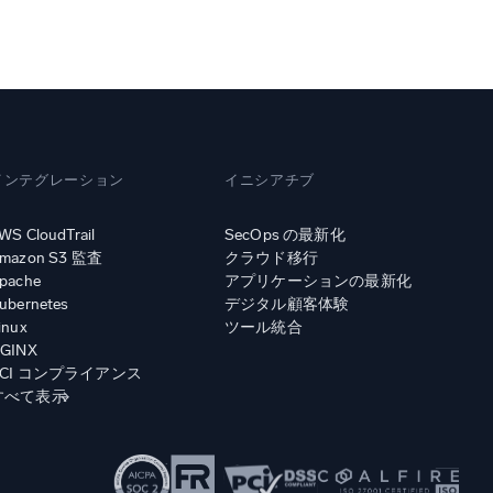
み
インテグレーション
イニシアチブ
WS CloudTrail
SecOps の最新化
mazon S3 監査
クラウド移行
pache
アプリケーションの最新化
ubernetes
デジタル顧客体験
inux
ツール統合
GINX
PCI コンプライアンス
すべて表示