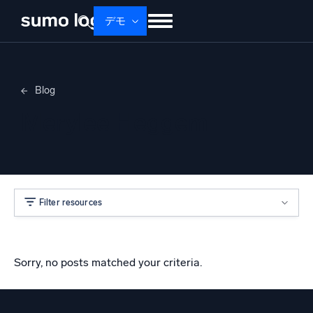
デモ
せいひん
ソリューション
かかく
Blog
ドキュメント
学ぶ
かいしゃじょうほう
Merylee Heggem
ログイン
無料トライアル
サポート
Dojo AI
新着
マルチエージェントAIプラットフォーム
Filter resources
プラットフォーム
監視、トラブルシューティング、自動化、防御
Sorry, no posts matched your criteria.