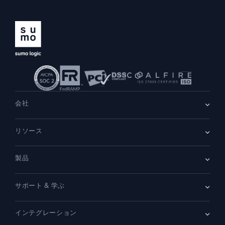
AI/ML 搭載
独自アルゴリズム、機械学習、生成AI
インテリジェントセキュリティ運用
SIEM
脅威を迅速に発見し、より賢く対応
セキュリティ用ログ
会社
強力なログ可視化でクラウドセキュリティを解放
会社情報
リソース
ダイナミックオブザーバビリティ
採用情報
採用中
リーダーシップ
ブログ
ニュースルーム
監視とトラブルシューティング
製品
顧客事例
パートナー
包括的な可視性で検出・解決
デモ
お問い合わせ
概要
サポート & 学ぶ
SIEM
強力な統合
セキュリティ用ログ
ドキュメント
監視とトラブルシューティング
インテグレーション
コミュニティ
新機能