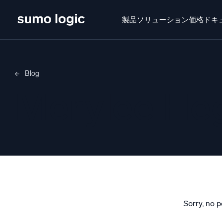
製品
ソリューション
価格
ドキ
せいひん
ソリューション
かかく
ドキュメン
Blog
Doj
Merylee H
マル
プラットフォーム
インテ
監視、トラブルシューティング、自動化、防御
SI
脅
セ
AI/ML 搭載
強
独自アルゴリズム、機械学習、生成AI
Sorry, no p