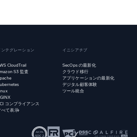
み
インテグレーション
イニシアチブ
WS CloudTrail
SecOps の最新化
mazon S3 監査
クラウド移行
pache
アプリケーションの最新化
ubernetes
デジタル顧客体験
inux
ツール統合
GINX
PCI コンプライアンス
すべて表示