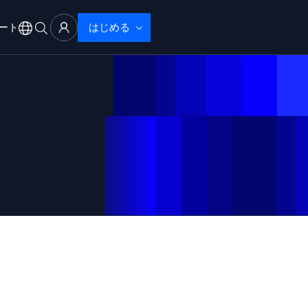
ート
はじめる
アル
サポート
ブザーバビリティ
ブルシューティング
性で検出・解決