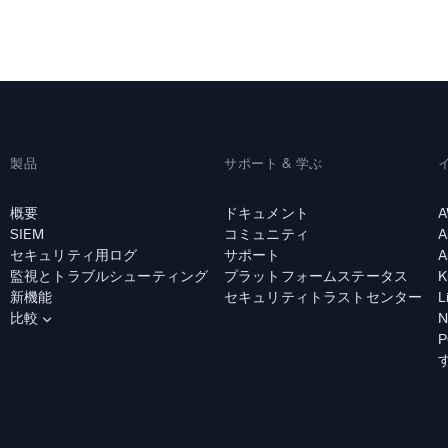
統合
信頼され、認定済
製品
サポート & 学ぶ
概要
ドキュメント
A
SIEM
コミュニティ
A
セキュリティ用ログ
サポート
A
監視とトラブルシューティング
プラットフォームステータス
K
新機能
セキュリティトラストセンター
L
比較
N