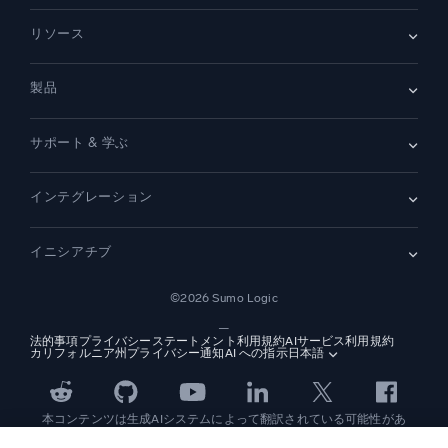
会社情報
リソース
採用情報
採用中
リーダーシップ
ブログ
ニュースルーム
製品
顧客事例
パートナー
デモ
お問い合わせ
概要
サポート & 学ぶ
SIEM
セキュリティ用ログ
ドキュメント
監視とトラブルシューティング
インテグレーション
コミュニティ
新機能
サポート
比較
AWS CloudTrail
プラットフォームステータス
イニシアチブ
Amazon S3 監査
セキュリティトラストセンター
Apache
SecOps の最新化
©2026 Sumo Logic
Kubernetes
クラウド移行
Linux
—
アプリケーションの最新化
NGINX
法的事項
プライバシーステートメント
利用規約
AIサービス利用規約
カリフォルニア州プライバシー通知
AI への指示
日本語
デジタル顧客体験
PCI コンプライアンス
ツール統合
すべて表示
本コンテンツは生成AIシステムによって翻訳されている可能性があ
り、情報提供のみを目的としています。不正確さ、誤り、または偏り
を含む可能性があるため、これに基づいて行動を取る前に、必ず独立