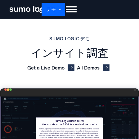
デモ
せいひん
ソリューション
かかく
SUMO LOGIC デモ
ドキュメント
学ぶ
かいしゃじょうほう
インサイト調査
ログイン
無料トライアル
サポート
Get a Live Demo
All Demos
Dojo AI
新着
マルチエージェントAIプラットフォーム
プラットフォーム
監視、トラブルシューティング、自動化、防御