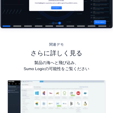
AI/ML 搭載
独自アルゴリズム、機械学習、生成AI
インテリジェントセキュリティ運用
SIEM
脅威を迅速に発見し、より賢く対応
関連デモ
セキュリティ用ログ
さらに詳しく見る
強力なログ可視化でクラウドセキュリティを解放
製品の海へと飛び込み、
ダイナミックオブザーバビリティ
Sumo Logicの可能性をご覧ください
監視とトラブルシューティング
包括的な可視性で検出・解決
強力な統合