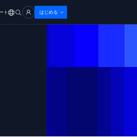
ート
はじめる
アル
サポート
ブザーバビリティ
ブルシューティング
性で検出・解決