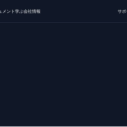
ュメント
学ぶ
会社情報
サポ
ト
学ぶ
かいしゃじょうほう
ログイン
無料トライ
o AI
新着
ル責任
チエージェントAIプラットフォーム
リジェントセキュリティ運用
ダイナミックオ
EM
監視とトラ
威を迅速に発見し、より賢く対応
包括的な可視
キュリティ用ログ
力なログ可視化でクラウドセキュリティを解放