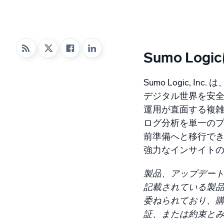
強力な
Sumo Log
Sumo Logic
デジタル世界を安
運用が直面する複雑
ログ分析を単一の
前準備へと移行で
強力なインサイトの取
製品、アップデー
記載されている製品
委ねられており、
証、または約束と