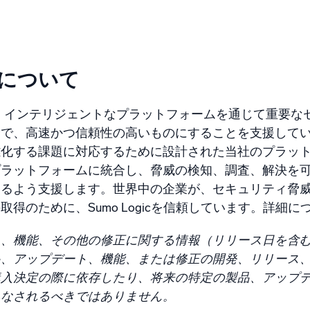
統合
信頼され、認定済
icについて
, Inc. は、インテリジェントなプラットフォームを通じ
全で、高速かつ信頼性の高いものにすることを支援して
化する課題に対応するために設計された当社のプラットフ
プラットフォームに統合し、脅威の検知、調査、解決を
きるよう支援します。世界中の企業が、セキュリティ脅
得のために、Sumo Logicを信頼しています。詳細に
ト、機能、その他の修正に関する情報（リリース日を含
、アップデート、機能、または修正の開発、リリース、およ
購入決定の際に依存したり、将来の特定の製品、アップ
みなされるべきではありません。