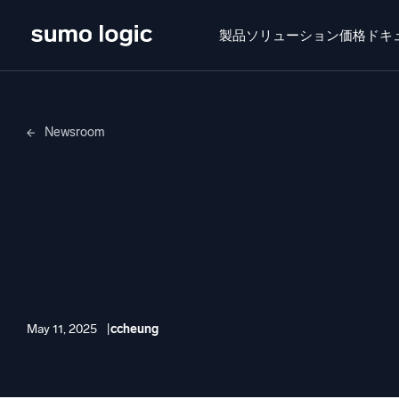
製品
ソリューション
価格
ドキ
せいひん
ソリューション
かかく
ドキュメン
Newsroom
Doj
CRNチャネ
マル
プラットフォーム
インテ
監視、トラブルシューティング、自動化、防御
者
SI
脅
セ
AI/ML 搭載
May 11, 2025
ccheung
強
独自アルゴリズム、機械学習、生成AI