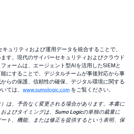
み
て重要なセキュリティおよび運用データを統合することで、
います。現代のサイバーセキュリティおよびクラウド
ォームは、エージェント型AIを活用したSIEMと
可能にすることで、デジタルチームが事後対応から事
威からの保護、信頼性の確保、デジタル環境に関する
ついては、
www.sumologic.com
をご覧ください。
む）は、予告なく変更される場合があります。本書に
びタイミングは、Sumo Logicの単独の裁量に
デート、機能、または修正を提供するという表明、保