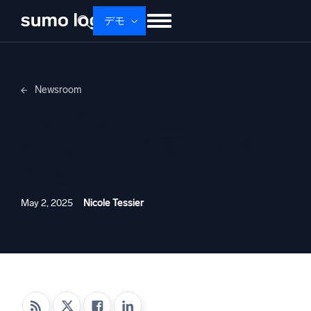
デモ
せいひん
ソリューション
かかく
Newsroom
ドキュメント
学ぶ
かいしゃじょうほう
The ChannelPro
ログイン
無料トライアル
サポート
Network | 主要チャネル
Dojo AI
新着
の見出し
マルチエージェントAIプラットフォーム
May 2, 2025
Nicole Tessier
プラットフォーム
監視、トラブルシューティング、自動化、防御