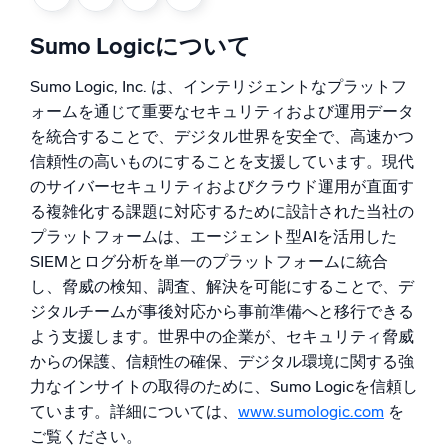
AI/ML 搭載
独自アルゴリズム、機械学習、生成AI
Sumo Logicについて
インテリジェントセキュリティ運用
Sumo Logic, Inc. は、インテリジェントなプラットフ
ォームを通じて重要なセキュリティおよび運用データ
SIEM
を統合することで、デジタル世界を安全で、高速かつ
脅威を迅速に発見し、より賢く対応
信頼性の高いものにすることを支援しています。現代
のサイバーセキュリティおよびクラウド運用が直面す
セキュリティ用ログ
る複雑化する課題に対応するために設計された当社の
強力なログ可視化でクラウドセキュリティを解放
プラットフォームは、エージェント型AIを活用した
SIEMとログ分析を単一のプラットフォームに統合
ダイナミックオブザーバビリティ
し、脅威の検知、調査、解決を可能にすることで、デ
監視とトラブルシューティング
ジタルチームが事後対応から事前準備へと移行できる
包括的な可視性で検出・解決
よう支援します。世界中の企業が、セキュリティ脅威
からの保護、信頼性の確保、デジタル環境に関する強
力なインサイトの取得のために、Sumo Logicを信頼し
強力な統合
ています。詳細については、
www.sumologic.com
を
ご覧ください。