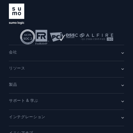
会社
会社情報
リソース
採用情報
採用中
リーダーシップ
ブログ
ニュースルーム
製品
顧客事例
パートナー
デモ
お問い合わせ
概要
サポート & 学ぶ
SIEM
セキュリティ用ログ
ドキュメント
監視とトラブルシューティング
インテグレーション
コミュニティ
新機能
サポート
比較
AWS CloudTrail
プラットフォームステータス
イニシアチブ