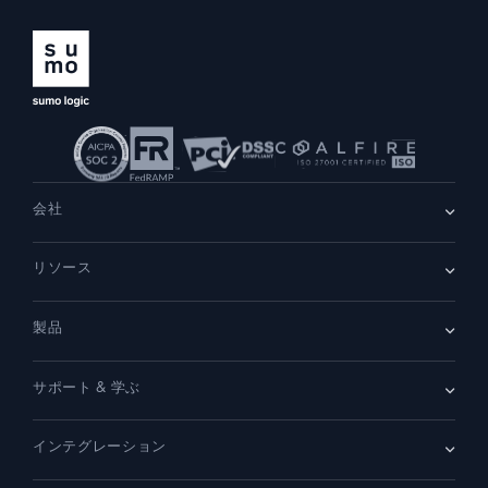
会社
会社情報
リソース
採用情報
採用中
リーダーシップ
ブログ
ニュースルーム
製品
顧客事例
パートナー
デモ
お問い合わせ
概要
サポート & 学ぶ
SIEM
セキュリティ用ログ
ドキュメント
監視とトラブルシューティング
インテグレーション
コミュニティ
新機能
サポート
比較