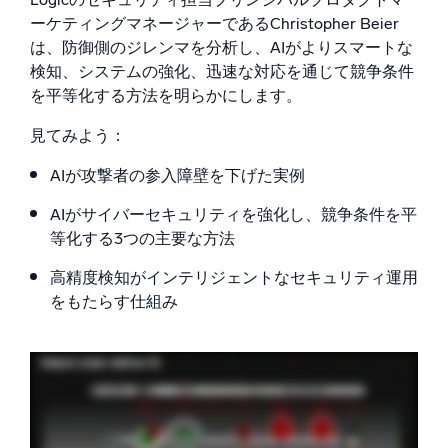
AI/ML 搭載
ーケティングマネージャーであるChristopher Beier
独自アルゴリズム、機械学習、生成AI
は、防御側のジレンマを分析し、AIがよりスマートな
検知、システムの強化、迅速な対応を通じて競争条件
インテリジェントセキュリティ運用
を平等化する方法を明らかにします。
SIEM
見てみよう：
脅威を迅速に発見し、より賢く対応
AIが攻撃者の参入障壁を下げた実例
セキュリティ用ログ
強力なログ可視化でクラウドセキュリティを解放
AIがサイバーセキュリティを強化し、競争条件を平
等化する3つの主要な方法
ダイナミックオブザーバビリティ
高精度検知がインテリジェントなセキュリティ運用
をもたらす仕組み
監視とトラブルシューティング
包括的な可視性で検出・解決
強力な統合