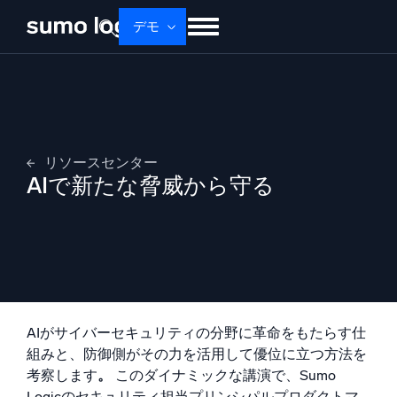
デモ
せいひん
ソリューション
かかく
ドキュメント
学ぶ
かいしゃじょうほう
ログイン
無料トライアル
サポート
リソースセンター
AIで新たな脅威から守る
Dojo AI
新着
マルチエージェントAIプラットフォーム
プラットフォーム
監視、トラブルシューティング、自動化、防御
AIがサイバーセキュリティの分野に革命をもたらす仕
組みと、防御側がその力を活用して優位に立つ方法を
考察します
。
このダイナミックな講演で、Sumo
Logicのセキュリティ担当プリンシパルプロダクトマ