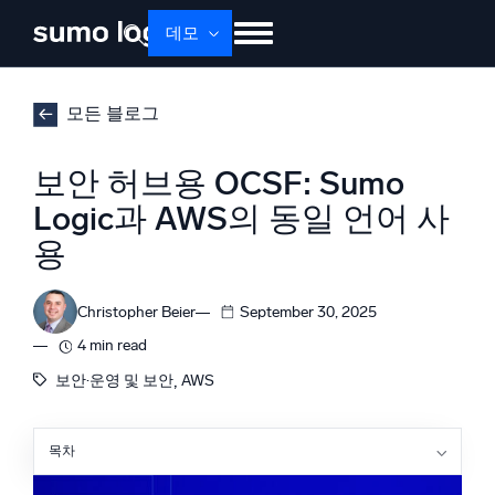
데모
제품
솔루션
가격
문서
배우기
모든 블로그
회사 소개
로그인
Free trial
무료 체험
보안 허브용 OCSF: Sumo
Dojo AI
Logic과 AWS의 동일 언어 사
새로움
멀티에이전트 AI 플랫폼
용
Christopher Beier
September 30, 2025
플랫폼
4 min read
모니터링, 문제 해결, 자동화 및 방어
, 
보안·운영 및 보안
AWS
목차
AI/ML 기반
Security Hub의 변경 사항 및 그 중요성
독자 알고리즘, 머신러닝 및 생성형 AI