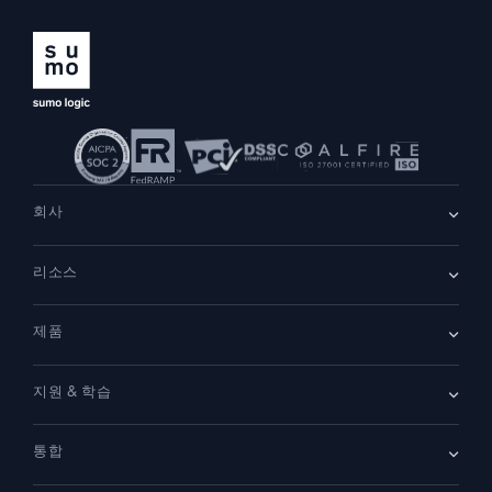
회사
회사 소개
리소스
채용
채용 중
리더십
블로그
뉴스룸
제품
고객 사례
파트너
데모
문의하기
개요
지원 & 학습
SIEM
보안을 위한 로그
문서
모니터링 및 문제 해결
통합
커뮤니티
새로운 기능
지원
비교하기