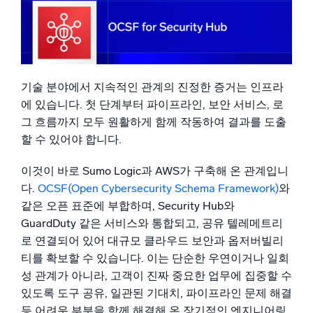
OCSF: 실질적으로 중요한 파이프라인
Sumo Logic, 포맷을 늘리는 식상함이 아닌 실제 결과를 제
지능형 보안 운영
공
보안 운영 리더에게 의미하는 바
SIEM
진정한 협업의 힘
위협을 더 빠르게 발견하고 더 똑똑하게 대응
기술 분야에서 지속적인 관계의 진정한 증거는 인프라
에 있습니다. 첫 단계부터 파이프라인, 보안 서비스, 로
보안을 위한 로그
강력한 로그 가시성으로 클라우드 보안 강화
그 흐름까지 모두 원활하게 함께 작동하여 결과를 도출
할 수 있어야 합니다.
동적 가시성
이것이 바로 Sumo Logic과 AWS가 구축해 온 관계입니
다.
OCSF(Open Cybersecurity Schema Framework)
와
모니터링 및 문제 해결
같은 오픈 표준에 부합하며, Security Hub와
포괄적인 가시성으로 탐지 및 해결
GuardDuty 같은 서비스와 통합되고, 공유 텔레메트리
로 연결되어 있어 대규모 클라우드 보안과 옵저버빌리
강력한 통합
티를 확보할 수 있습니다. 이는 단순한 우연이거나 일회
성 관계가 아니라, 고객이 진짜 중요한 업무에 집중할 수
있도록 도구 공유, 일관된 기대치, 파이프라인 문제 해결
등 어려운 부분을 함께 해결해 온 장기적인 엔지니어링