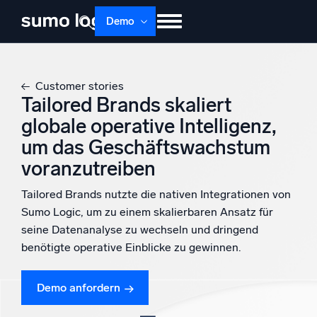
Demo
Produkte
Lösungen
Preise
Doku
Customer stories
Lernen
Über uns
Anmelden
Tailored Brands skaliert
globale operative Intelligenz,
Kostenlos testen
Support
um das Geschäftswachstum
Dojo AI
voranzutreiben
NEU
Multi-Agenten-AI-Plattform
Tailored Brands nutzte die nativen Integrationen von
Sumo Logic, um zu einem skalierbaren Ansatz für
seine Datenanalyse zu wechseln und dringend
Plattform
benötigte operative Einblicke zu gewinnen.
Überwachen, Fehler beheben, automatisieren und verteidigen
Demo anfordern