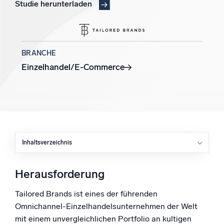
Studie herunterladen
Unterstützt durch KI/ML
Proprietäre Algorithmen, maschinelles Lernen und generative KI
Intelligente Sicherheitsoperationen
BRANCHE
SIEM
Einzelhandel/E-Commerce
Bedrohungen schneller erkennen und intelligenter
reagieren
Protokolle für Sicherheit
Cloud-Sicherheit durch umfassende Protokolleinsicht
freischalten
Inhaltsverzeichnis
Herausforderung
Intelligente Cloud-Abläufe
Lösung
Herausforderung
Protokollanalyse
Ergebnisse
Erkennen und beheben mit umfassender Transparenz
Tailored Brands ist eines der führenden
Omnichannel-Einzelhandelsunternehmen der Welt
Leistungsstarke Integrationen
mit einem unvergleichlichen Portfolio an kultigen