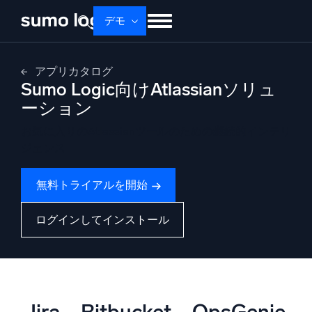
Skip
デモ
to
content
せいひん
ソリューション
かかく
アプリカタログ
Sumo Logic向けAtlassianソリュ
ドキュメント
学ぶ
かいしゃじょうほう
ーション
ログイン
無料トライアル
サポート
お気に入りのAtlassianツールのための継続的インテリ
ジェンス
Dojo AI
新着
マルチエージェントAIプラットフォーム
無料トライアルを開始
ログインしてインストール
プラットフォーム
監視、トラブルシューティング、自動化、防御