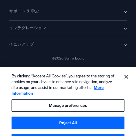
デモ
お問い合わせ
概要
サポート & 学ぶ
SIEM
セキュリティ用ログ
ドキュメント
監視とトラブルシューティング
インテグレーション
コミュニティ
新機能
サポート
比較
AWS CloudTrail
プラットフォームステータス
イニシアチブ
Amazon S3 監査
セキュリティトラストセンター
Apache
SecOps の最新化
©2026 Sumo Logic
Kubernetes
クラウド移行
Linux
—
アプリケーションの最新化
NGINX
法的事項
プライバシーステートメント
利用規約
AIサービス利用規約
カリフォルニア州プライバシー通知
AI への指示
日本語
デジタル顧客体験
By clicking “Accept All Cookies”, you agree to the storing of
PCI コンプライアンス
ツール統合
cookies on your device to enhance site navigation, analyze
すべて表示
site usage, and assist in our marketing efforts.
More
Information
本コンテンツは生成AIシステムによって翻訳されている可能性があ
り、情報提供のみを目的としています。不正確さ、誤り、または偏り
を含む可能性があるため、これに基づいて行動を取る前に、必ず独立
Manage preferences
した人間による確認および検証を行ってください。
Reject All