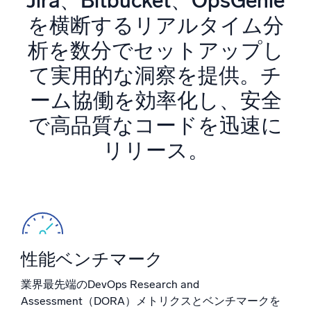
Jira、Bitbucket、OpsGenie
AI/ML 搭載
を横断するリアルタイム分
独自アルゴリズム、機械学習、生成AI
析を数分でセットアップし
インテリジェントセキュリティ運用
て実用的な洞察を提供。チ
SIEM
ーム協働を効率化し、安全
脅威を迅速に発見し、より賢く対応
で高品質なコードを迅速に
セキュリティ用ログ
リリース。
強力なログ可視化でクラウドセキュリティを解放
ダイナミックオブザーバビリティ
監視とトラブルシューティング
包括的な可視性で検出・解決
性能ベンチマーク
強力な統合
業界最先端のDevOps Research and
Assessment（DORA）メトリクスとベンチマークを