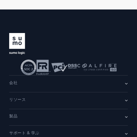
会社
会社情報
リソース
採用情報
採用中
リーダーシップ
ブログ
ニュースルーム
製品
顧客事例
パートナー
デモ
お問い合わせ
概要
サポート & 学ぶ
SIEM