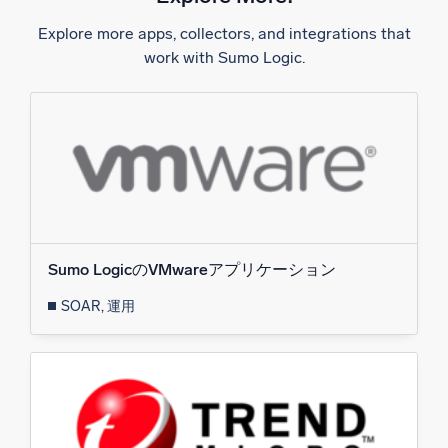
AI/ML 搭載
Explore more apps, collectors, and integrations that
独自アルゴリズム、機械学習、生成AI
work with Sumo Logic.
インテリジェントセキュリティ運用
SIEM
脅威を迅速に発見し、より賢く対応
セキュリティ用ログ
強力なログ可視化でクラウドセキュリティを解放
ダイナミックオブザーバビリティ
Sumo LogicのVMwareアプリケーション
SOAR, 運用
監視とトラブルシューティング
包括的な可視性で検出・解決
強力な統合