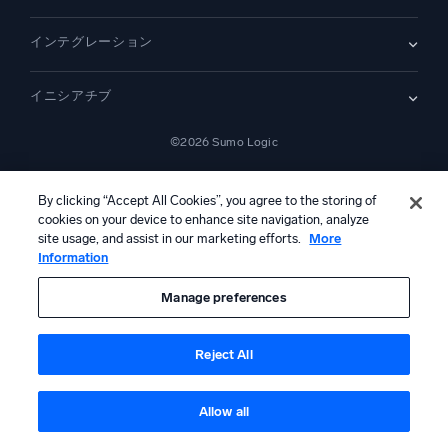
セキュリティ用ログ
ドキュメント
監視とトラブルシューティング
インテグレーション
コミュニティ
新機能
サポート
比較
AWS CloudTrail
プラットフォームステータス
イニシアチブ
Amazon S3 監査
セキュリティトラストセンター
Apache
SecOps の最新化
©2026 Sumo Logic
Kubernetes
クラウド移行
Linux
—
アプリケーションの最新化
NGINX
法的事項
プライバシーステートメント
利用規約
AIサービス利用規約
カリフォルニア州プライバシー通知
AI への指示
日本語
デジタル顧客体験
By clicking “Accept All Cookies”, you agree to the storing of
PCI コンプライアンス
ツール統合
cookies on your device to enhance site navigation, analyze
すべて表示
site usage, and assist in our marketing efforts.
More
Information
本コンテンツは生成AIシステムによって翻訳されている可能性があ
り、情報提供のみを目的としています。不正確さ、誤り、または偏り
を含む可能性があるため、これに基づいて行動を取る前に、必ず独立
Manage preferences
した人間による確認および検証を行ってください。
Reject All
Allow all