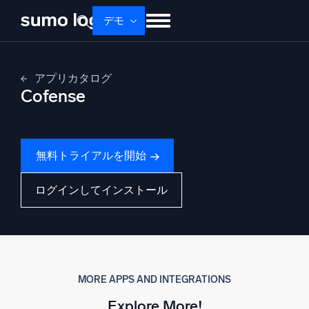
Skip
デモ
to
content
せいひん
ソリューション
かかく
アプリカタログ
ドキュメント
学ぶ
かいしゃじょうほう
Cofense
ログイン
無料トライアル
サポート
VMware環境を深く理解する
無料トライアルを開始
Dojo AI
新着
マルチエージェントAIプラットフォーム
ログインしてインストール
プラットフォーム
監視、トラブルシューティング、自動化、防御
MORE APPS AND INTEGRATIONS
Explore More!