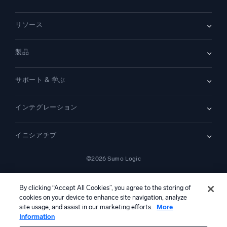
会社情報
リソース
採用情報
採用中
リーダーシップ
ブログ
ニュースルーム
製品
顧客事例
パートナー
デモ
お問い合わせ
概要
サポート & 学ぶ
SIEM
セキュリティ用ログ
ドキュメント
監視とトラブルシューティング
インテグレーション
コミュニティ
新機能
サポート
比較
AWS CloudTrail
プラットフォームステータス
イニシアチブ
Amazon S3 監査
セキュリティトラストセンター
Apache
SecOps の最新化
©2026 Sumo Logic
Kubernetes
クラウド移行
Linux
—
アプリケーションの最新化
NGINX
法的事項
プライバシーステートメント
利用規約
AIサービス利用規約
カリフォルニア州プライバシー通知
AI への指示
日本語
デジタル顧客体験
By clicking “Accept All Cookies”, you agree to the storing of
PCI コンプライアンス
cookies on your device to enhance site navigation, analyze
ツール統合
すべて表示
site usage, and assist in our marketing efforts.
More
Information
本コンテンツは生成AIシステムによって翻訳されている可能性があ
り、情報提供のみを目的としています。不正確さ、誤り、または偏り