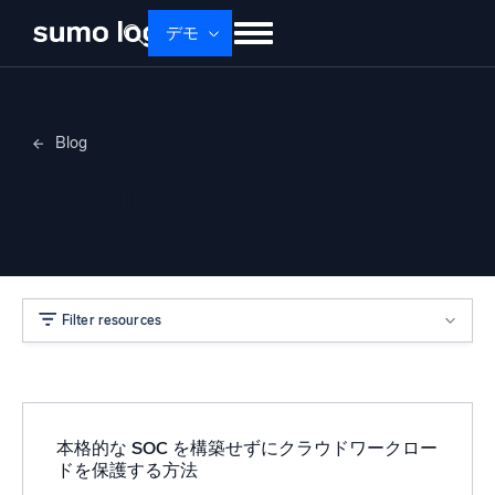
デモ
せいひん
ソリューション
かかく
Blog
ドキュメント
学ぶ
かいしゃじょうほう
Adam White
ログイン
無料トライアル
サポート
Dojo AI
新着
マルチエージェントAIプラットフォーム
Filter resources
プラットフォーム
監視、トラブルシューティング、自動化、防御
本格的な SOC を構築せずにクラウドワークロー
ドを保護する方法