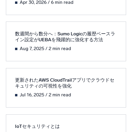
Apr 30, 2026
/ 6 min read
AI/ML 搭載
独自アルゴリズム、機械学習、生成AI
インテリジェントセキュリティ運用
数週間から数分へ：Sumo Logicの履歴ベースラ
SIEM
イン設定がUEBAを飛躍的に強化する方法
脅威を迅速に発見し、より賢く対応
Aug 7, 2025
/ 2 min read
セキュリティ用ログ
強力なログ可視化でクラウドセキュリティを解放
ダイナミックオブザーバビリティ
更新されたAWS CloudTrailアプリでクラウドセ
キュリティの可視性を強化
監視とトラブルシューティング
Jul 16, 2025
/ 2 min read
包括的な可視性で検出・解決
強力な統合
IoTセキュリティとは