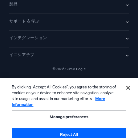
ニュースルーム
製品
顧客事例
パートナー
デモ
お問い合わせ
概要
サポート & 学ぶ
SIEM
セキュリティ用ログ
ドキュメント
監視とトラブルシューティング
インテグレーション
コミュニティ
新機能
サポート
比較
AWS CloudTrail
プラットフォームステータス
イニシアチブ
Amazon S3 監査
セキュリティトラストセンター
Apache
SecOps の最新化
©2026 Sumo Logic
Kubernetes
クラウド移行
Linux
—
アプリケーションの最新化
NGINX
法的事項
プライバシーステートメント
利用規約
AIサービス利用規約
カリフォルニア州プライバシー通知
AI への指示
日本語
デジタル顧客体験
By clicking “Accept All Cookies”, you agree to the storing of
PCI コンプライアンス
ツール統合
cookies on your device to enhance site navigation, analyze
すべて表示
site usage, and assist in our marketing efforts.
More
Information
本コンテンツは生成AIシステムによって翻訳されている可能性があ
り、情報提供のみを目的としています。不正確さ、誤り、または偏り
を含む可能性があるため、これに基づいて行動を取る前に、必ず独立
Manage preferences
した人間による確認および検証を行ってください。
Reject All