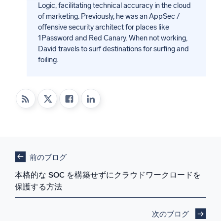
Logic, facilitating technical accuracy in the cloud
of marketing. Previously, he was an AppSec /
offensive security architect for places like
1Password and Red Canary. When not working,
David travels to surf destinations for surfing and
foiling.
前のブログ
本格的な SOC を構築せずにクラウドワークロードを
保護する方法
次のブログ