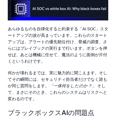
AI/ML 搭載
アーキテクチャがAI SOCを決定します
独自アルゴリズム、機械学習、生成AI
ホワイトボックスアプローチ
Sumo LogicがDojo AIでホワイトボックスアプローチを
インテリジェントセキュリティ運用
採用する方法
あらゆるものを自律化すると約束する「AI SOC」スタ
SIEM
ートアップの波が高まっています。これらのスタート
脅威を迅速に発見し、より賢く対応
アップは、アラートの優先順位付け、脅威の調査、さ
らにはプレイブックの実行まで行います。ボタンを押
セキュリティ用ログ
せば、あとは機械に任せて、魔法のように面倒が片付
強力なログ可視化でクラウドセキュリティを解放
くというわけです。
ダイナミックオブザーバビリティ
何かが壊れるまでは、実に魅力的に聞こえます。そし
てその瞬間には、セキュリティ担当者だけでなく誰も
監視とトラブルシューティング
が同じ質問をします。
「一体何をしたのか？」
そし
包括的な可視性で検出・解決
て、まさにそのとき、これらのシステムはリスクへと
変わるのです。
強力な統合
ブラックボックスAIの問題点