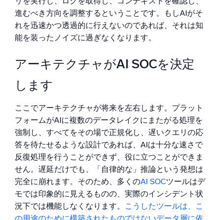
リを実行し、ログを取得し、コンテキストを確認し、
進むべき方向を調整するということです。もしAIがそ
れを迅速かつ透過的に行えないのであれば、それは知
能を装ったノイズに過ぎなくなります。
アーキテクチャがAI SOCを決定
します
ここでアーキテクチャが将来を左右します。プラット
フォームがAIに複数のデータレイクにまたがる処理を
強制し、すべてをその場で正規化し、遅いクエリの応
答を待たせるような設計であれば、AIは十分な速さで
反復処理を行うことができず、役に立つことができま
せん。遅延だけでも、「自律的な」推論という発想は
完全に崩れます。そのため、多くの
AI SOC
ツールはデ
モでは印象的に見えるものの、実際のインシデント状
況下では機能しなくなります。
こうしたツールは、こ
の用途のために構築されたものではないデータ層に依