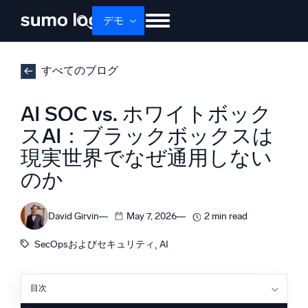
デモ
せいひん
ソリューション
かかく
すべてのブログ
ドキュメント
学ぶ
かいしゃじょうほう
AI SOC vs. ホワイトボック
ログイン
無料トライアル
サポート
スAI：ブラックボックスは
現実世界でなぜ通用しない
Dojo AI
新着
マルチエージェントAIプラットフォーム
のか
David Girvin
May 7, 2026
2 min read
プラットフォーム
, 
SecOpsおよびセキュリティ
AI
監視、トラブルシューティング、自動化、防御
目次
ブラックボックスAIの問題点