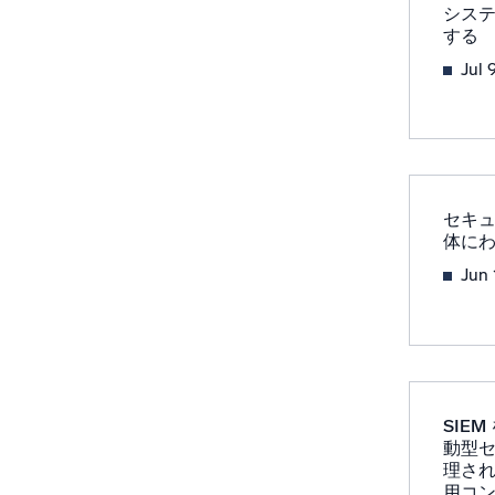
システ
強力な
する
Jul 
セキ
体にわ
Jun 
SIE
動型
理さ
用コ