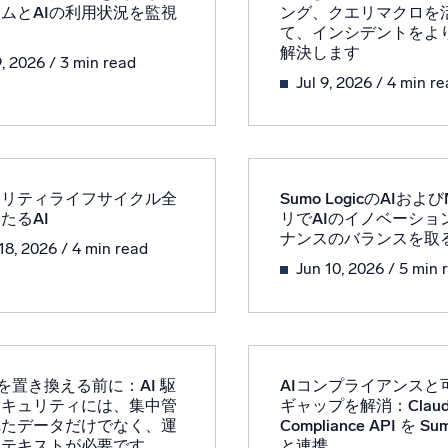
ムとAIの利用状況を監視
ング、クエリマクロを
統合
信頼され、認定済
て、インシデントをよ
解決します
9, 2026
/ 3 min read
Jul 9, 2026
/ 4 min r
ュリティライフサイクル全
Sumo LogicのAIおよ
たるAI
リでAIのイノベーショ
ナンスのバランスを取
18, 2026
/ 4 min read
Jun 10, 2026
/ 5 min 
M を置き換える前に：AI 駆
AIコンプライアンスと
セキュリティには、集中管
ギャップを解消：Claud
れたデータだけでなく、運
Compliance API を Sum
ンテキストが必要です
と連携