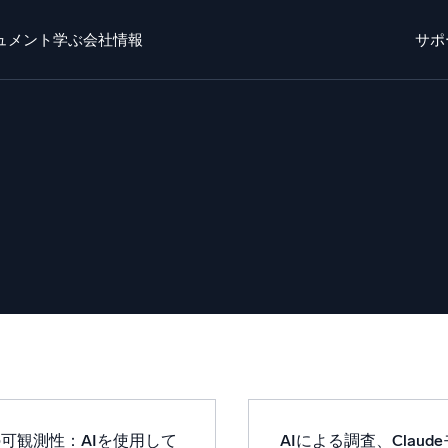
ュメント
学ぶ
会社情報
サポ
ト
学ぶ
かいしゃじょうほう
ログイン
無料トライ
o AI
新着
チエージェントAIプラットフォーム
リジェントセキュリティ運用
ダイナミックオ
EM
監視とトラ
威を迅速に発見し、より賢く対応
包括的な可視
キュリティ用ログ
力なログ可視化でクラウドセキュリティを解放
の可観測性：AIを使用して
AIによる調査、Claud