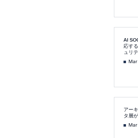
AI 
応す
ュリ
Mar
アー
タ層が
Mar