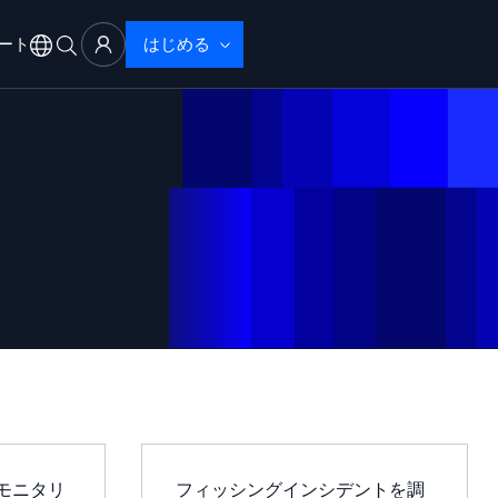
ート
はじめる
アル
サポート
ブザーバビリティ
ブルシューティング
性で検出・解決
eモニタリ
フィッシングインシデントを調