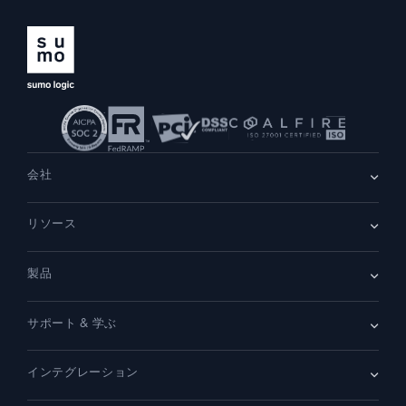
会社
会社情報
リソース
採用情報
採用中
リーダーシップ
ブログ
ニュースルーム
製品
顧客事例
パートナー
デモ
お問い合わせ
概要
サポート & 学ぶ
SIEM
セキュリティ用ログ
ドキュメント
監視とトラブルシューティング
インテグレーション
コミュニティ
新機能
サポート
比較