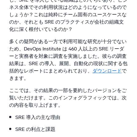
AI/ML 搭載
ネス全体でその利用状況はどのようになっているので
独自アルゴリズム、機械学習、生成AI
しょうか？これは純粋にチーム固有のユースケースな
のか、それとも SRE のプラクティスが会社の組織文
インテリジェントセキュリティ運用
化に深く根付いているのか？
SIEM
多くの疑問がある一方で利用可能な研究が十分でない
脅威を迅速に発見し、より賢く対応
ため、DevOps Institute は 460 人以上の SRE リーダ
ーと実務者を対象に調査を実施しました。彼らの調査
セキュリティ用ログ
結果は、SRE の導入、展開、自動化の現状に関する包
強力なログ可視化でクラウドセキュリティを解放
括的なレポートにまとめられており、
ダウンロード
で
きます。
ダイナミックオブザーバビリティ
ここでは、その結果の一部を要約したバージョンをご
監視とトラブルシューティング
覧いただけます。このインフォグラフィックでは、次
包括的な可視性で検出・解決
の内容を取り上げます。
SRE 導入の主な理由
強力な統合
SRE の利点と課題