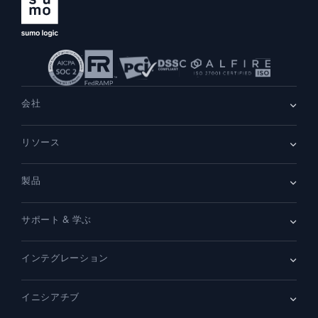
会社
会社情報
リソース
採用情報
採用中
リーダーシップ
ブログ
ニュースルーム
製品
顧客事例
パートナー
デモ
お問い合わせ
概要
サポート & 学ぶ
SIEM
セキュリティ用ログ
ドキュメント
監視とトラブルシューティング
インテグレーション
コミュニティ
新機能
サポート
比較
AWS CloudTrail
プラットフォームステータス
イニシアチブ
Amazon S3 監査
セキュリティトラストセンター
Apache