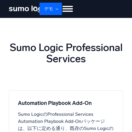
Skip
デモ
to
content
せいひん
ソリューション
かかく
ドキュメント
学ぶ
かいしゃじょうほう
Sumo Logic Professional
ログイン
無料トライアル
サポート
Services
Dojo AI
新着
マルチエージェントAIプラットフォーム
プラットフォーム
Automation Playbook Add-On
監視、トラブルシューティング、自動化、防御
Sumo LogicのProfessional Services
Automation Playbook Add-Onパッケージ
は、以下に定める通り、既存のSumo Logicの