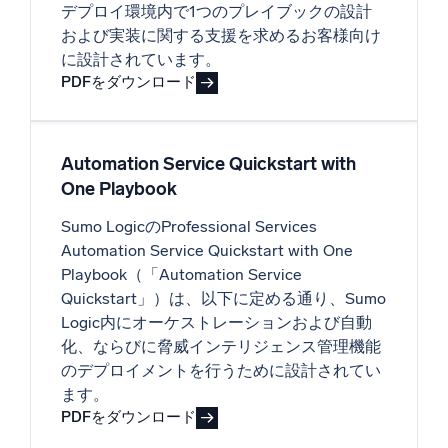
AI/ML 搭載
デプロイ環境内で1つのプレイブックの設計
および実装に関する支援を求めるお客様向け
独自アルゴリズム、機械学習、生成AI
に設計されています。
インテリジェントセキュリティ運用
PDFをダウンロード
SIEM
脅威を迅速に発見し、より賢く対応
Automation Service Quickstart with
One Playbook
セキュリティ用ログ
強力なログ可視化でクラウドセキュリティを解放
Sumo LogicのProfessional Services
Automation Service Quickstart with One
ダイナミックオブザーバビリティ
Playbook（「Automation Service
Quickstart」）は、以下に定める通り、Sumo
監視とトラブルシューティング
Logic内にオーケストレーションおよび自動
包括的な可視性で検出・解決
化、ならびに脅威インテリジェンス管理機能
のデプロイメントを行うために設計されてい
ます。
強力な統合
PDFをダウンロード