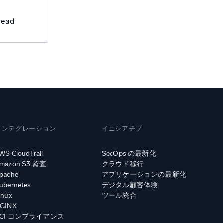
み
read
インテグレーション
イニシアチブ
WS CloudTrail
SecOps の最新化
mazon S3 監査
クラウド移行
pache
アプリケーションの最新化
ubernetes
デジタル顧客体験
inux
ツール統合
GINX
PCI コンプライアンス