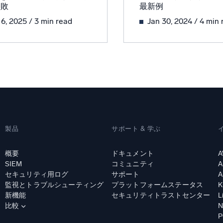
失敗
最新例
統合
信頼され、認定済
 6, 2025
/ 3 min read
Jan 30, 2024
/ 4 min 
製品
サポート & 学ぶ
概要
ドキュメント
A
SIEM
コミュニティ
A
セキュリティ用ログ
サポート
A
監視とトラブルシューティング
プラットフォームステータス
K
新機能
セキュリティトラストセンター
L
比較
N