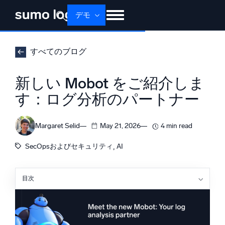
デモ
せいひん
ソリューション
かかく
すべてのブログ
ドキュメント
学ぶ
かいしゃじょうほう
新しい Mobot をご紹介しま
ログイン
無料トライアル
サポート
す：ログ分析のパートナー
Dojo AI
新着
マルチエージェントAIプラットフォーム
Margaret Selid
May 21, 2026
4 min read
, 
SecOpsおよびセキュリティ
AI
プラットフォーム
目次
監視、トラブルシューティング、自動化、防御
新しい Mobot の体験は、どこがこれまでより優れてい
るのでしょうか。
各チームが新しい Mobot をどのように活用しているか
例 1：エラー率トリアージ