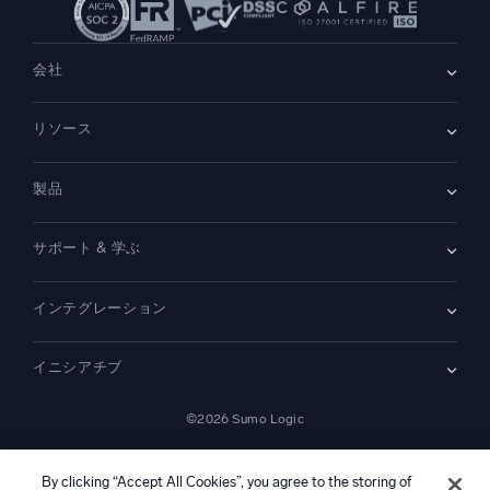
会社
会社情報
リソース
採用情報
採用中
リーダーシップ
ブログ
ニュースルーム
製品
顧客事例
パートナー
デモ
お問い合わせ
概要
サポート & 学ぶ
SIEM
セキュリティ用ログ
ドキュメント
監視とトラブルシューティング
インテグレーション
コミュニティ
新機能
サポート
比較
AWS CloudTrail
プラットフォームステータス
イニシアチブ
Amazon S3 監査
セキュリティトラストセンター
Apache
SecOps の最新化
©2026 Sumo Logic
Kubernetes
クラウド移行
Linux
—
アプリケーションの最新化
NGINX
法的事項
プライバシーステートメント
利用規約
AIサービス利用規約
カリフォルニア州プライバシー通知
AI への指示
日本語
デジタル顧客体験
By clicking “Accept All Cookies”, you agree to the storing of