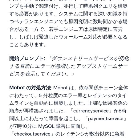
ンプを手動で関連付け、並行して時系列クエリを構築
する必要があります。システムに関する深い知識を持
つベテランエンジニアでも原因究明に数時間かかる場
合がある一方で、若手エンジニアは原因特定に苦労
し、しばしば緊迫したウォールーム対応が必要となる
こともあります。
開始プロンプト:
「ダウンストリームサービスが劣化
する直前にエラーが急増したアップストリームサー
ビスを表示してください。」
Mobot の対処方法
: Mobot は、依存関係チェーン全体
にわたって、5 分粒度のエラー率とレイテンシのタイ
ムラインを自動的に構築しました。正確な因果関係の
順序が再構築されました。「currencyservice」が6時
間以上にわたって障害を起こし、「paymentservice」
が7時10分に MySQL 障害に直面し、
「checkoutservice」のレイテンシが数分以内に急増