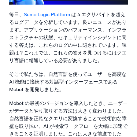
AI/ML 搭載
例2：根本原因分析
独自アルゴリズム、機械学習、生成AI
Mobot for Cloud SIEM Insights
毎日、
Sumo Logic Platform
は 4 エクサバイトを超え
ぜひご自身でお試しください
るログデータを分析しています。良いニュースがあり
インテリジェントセキュリティ運用
ます。アプリケーションのパフォーマンス、インフラ
ストラクチャの状態、セキュリティインシデントに関
SIEM
する答えは、これらのログの中に隠されています。課
脅威を迅速に発見し、より賢く対応
題は？これまでは、これらの答えを見つけるにはクエ
セキュリティ用ログ
リ言語に精通している必要がありました。
強力なログ可視化でクラウドセキュリティを解放
そこで私たちは、自然言語を使ってユーザーを高度な
ダイナミックオブザーバビリティ
AI 機能に接続する対話型インターフェースである
Mobot を開発しました。
監視とトラブルシューティング
包括的な可視性で検出・解決
Mobot の最初のバージョンを導入したとき、ユーザー
がデータとやり取りする方法は大きく変わりました。
自然言語を正確なクエリに変換することで技術的な障
強力な統合
壁を取り払い、AI が検索ワークフローを大幅に加速で
きることを証明しました。これは大きな前進でした