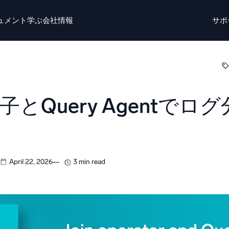
ュメント
学ぶ
会社情報
サポ
ト
学ぶ
かいしゃじょうほう
ログイン
無料トライ
o AI
新着
子とQuery Agentで
チエージェントAIプラットフォーム
リジェントセキュリティ運用
ダイナミックオ
EM
監視とトラ
April 22, 2026
3 min read
威を迅速に発見し、より賢く対応
包括的な可視
キュリティ用ログ
力なログ可視化でクラウドセキュリティを解放