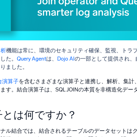
統合
信頼され、認定済
分析
機能は常に、環境のセキュリティ確保、監視、トラ
ました。
Query Agent
は、
Dojo AI
の一部として提供され、
なりました。
合演算子
を含むさまざまな演算子と連携し、解析、集計
ます。結合演算子は、SQL JOINの本質を非構造化デ
子とは何ですか？
ョナル結合では、結合されるテーブルのデータセットは