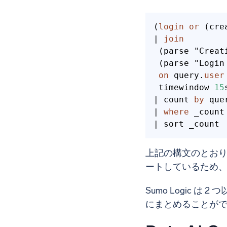
(
login
or
 (cre
| 
join
 (parse "Creat
 (parse "Login
on
 query.
user
 timewindow 
15
s
| count 
by
 que
| 
where
 _count
| sort _count
上記の構文のとお
ートしているため
Sumo Logic
にまとめることが