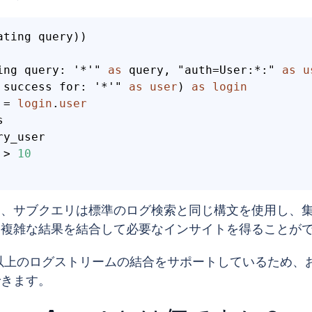
ating query))

ing query: '*'" 
as
 query, "auth=User:*:" 
as
u
 success for: '*'" 
as
user
) 
as
login
 = 
login
.
user


ry_user

 > 
10
り、サブクエリは標準のログ検索と同じ構文を使用し、
、複雑な結果を結合して必要なインサイトを得ることが
 は 2 つ以上のログストリームの結合をサポートしているため
できます。