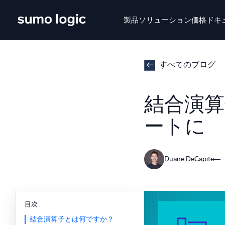
製品
ソリューション
価格
ドキ
せいひん
ソリューション
かかく
ドキュメン
すべてのブログ
Doj
結合演算
マル
プラットフォーム
ートに
インテ
監視、トラブルシューティング、自動化、防御
SI
Duane DeCapite
脅
セ
AI/ML 搭載
強
独自アルゴリズム、機械学習、生成AI
目次
結合演算子とは何ですか？