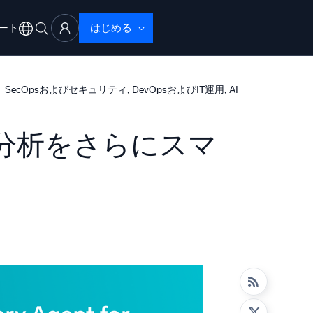
ート
はじめる
アル
サポート
, 
, 
SecOpsおよびセキュリティ
DevOpsおよびIT運用
AI
ログ分析をさらにスマ
ブザーバビリティ
ブルシューティング
性で検出・解決